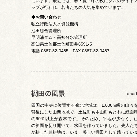
ています。最近では、春・夏・冬の夜にダムのライト
ップが行われ、若者たちの人気を集めています。
◆お問い合わせ
独立行政法人水資源機構
池田総合管理所
早明浦ダム・高知分水管理所
高知県土佐郡土佐町田井6591-5
電話 0887-82-0485 FAX 0887-82-0487
四国の中央に位置する嶺北地域は、1,000m級の山々
背後にした山間地域で、土佐町も本山町もともに総面
の90％以上が森林です。そのため、平地が少なく、
の斜面を切り開いて、水田を作っていました。先人た
が耕した農耕地は、いま、美しい棚田として残ってい