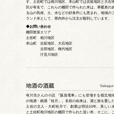
す。土佐町では相川地区、本山町では吉延地区と大石
区が有名で、これらの棚田で作られた米は、寒暖差の
る山の気候、土、水などの好条件にも恵まれ、地域の
ランド米として、県内外から注文が殺到しています。
◆お問い合わせ
棚田散策エリア
土佐町 相川地区
本山町 吉延地区、大石地区
古田地区、権代地区
汗見川地区
有川浩さんの小説 『阪急電車』にも登場する嶺北地
の地酒・銘酒「桂月」。名前の由来は、酒と旅を愛し
土佐の文人・大町桂月で、創業は明治10年。美しい
と土佐町相川地区の棚田で作られた旨い米、そこに、