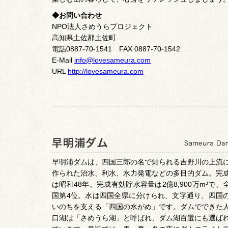
◆お問い合わせ
NPO法人さめうらプロジェクト
高知県土佐郡土佐町
電話0887-70-1541 FAX 0887-70-1542
E-Mail
info@lovesameura.com
URL
http://lovesameura.com
早明浦ダムは、四国三郎の名で知られる吉野川の上流
作られた治水、利水、水力発電などの多目的ダム。完
は昭和48年。完成有効貯水容量は2億8,900万m³で、
国第4位。水は四国全県に分けられ、文字通り、四国
いのちを支える「四国の水がめ」です。ダムでできた
口湖は「さめうら湖」と呼ばれ、ダム湖百選にも選ば